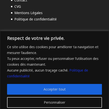
Contact
CVG
Mentions Légales
Politique de confidentialité
Respect de votre vie privée.
Ce site utilise des cookies pour améliorer ta navigation et
mesurer l’audience.
Tu peux accepter, refuser ou personnaliser l’utilisation des
cookies dès maintenant.
Aucune publicité, aucun traçage caché.
Politique de
confidentialité
Accepter tout
© 2025 -
Apprendre le francais
par
Thomas Li Ma Wei
-
Propulsé par
EasyHoster
- Tous droits réservés
Personnaliser
Français